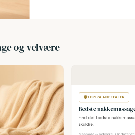
age og velvære
🛡
TOPIRA ANBEFALER
Bedste nakkemassage
Find det bedste nakkemassag
skuldre.
Massage & Velvære · Opdateret