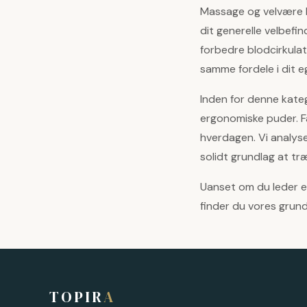
Massage og velvære ha
dit generelle velbef
forbedre blodcirkul
samme fordele i dit e
Inden for denne kate
ergonomiske puder. Fæ
hverdagen. Vi analyse
solidt grundlag at træ
Uanset om du leder ef
finder du vores grund
TOPIR
A