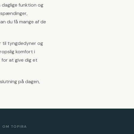
 daglige funktion og
elspændinger,
an du få mange af de
 til tyngdedyner og
ropslig komfort i
for at give dig et
fslutning på dagen,
OM TOPIRA