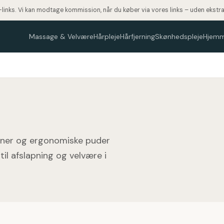
te-links. Vi kan modtage kommission, når du køber via vores links – uden ekstr
Massage & Velvære
Hårpleje
Hårfjerning
Skønhedspleje
Hjem
ner og ergonomiske puder
til afslapning og velvære i