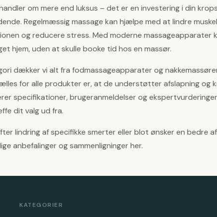
ndler om mere end luksus – det er en investering i din krops
indende. Regelmæssig massage kan hjælpe med at lindre musk
ationen og reducere stress. Med moderne massageapparater k
get hjem, uden at skulle booke tid hos en massør.
gori dækker vi alt fra fodmassageapparater og nakkemassører
lles for alle produkter er, at de understøtter afslapning og k
rer specifikationer, brugeranmeldelser og ekspertvurderinger 
ffe dit valg ud fra.
ter lindring af specifikke smerter eller blot ønsker en bedre a
ige anbefalinger og sammenligninger her.
KATEGORIER