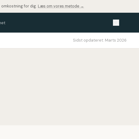
a omkostning for dig.
Læs om vores metode →
met
Sidst opdateret:
Marts 2026