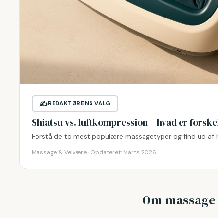
✍️
REDAKTØRENS VALG
Shiatsu vs. luftkompression – hvad er forske
Forstå de to mest populære massagetyper og find ud af hvi
Massage & Velvære · Opdateret:
Marts 2026
Om massage 