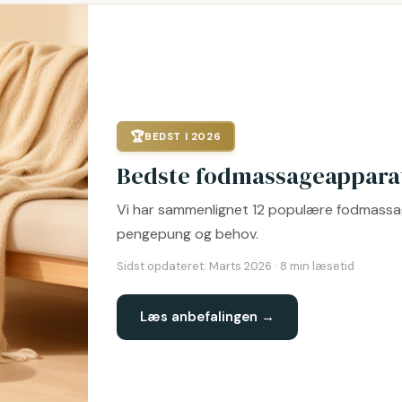
🏆
BEDST I 2026
Bedste fodmassageapparat
Vi har sammenlignet 12 populære fodmassa
pengepung og behov.
Sidst opdateret:
Marts 2026
·
8
min læsetid
Læs anbefalingen →