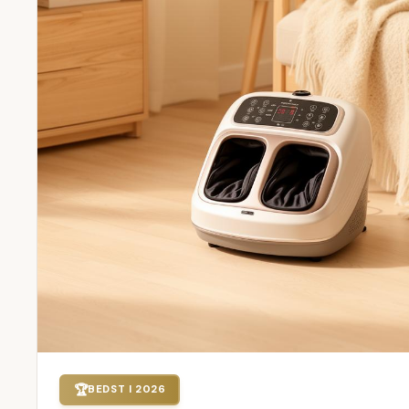
🏆
BEDST I 2026