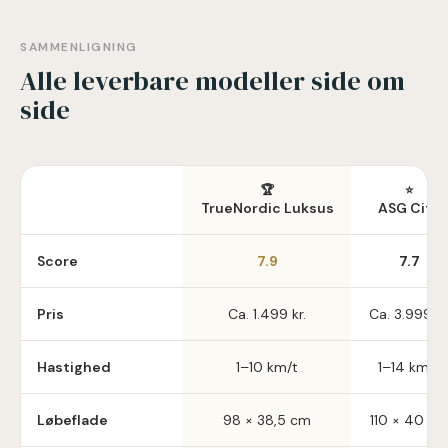
SAMMENLIGNING
Alle leverbare modeller side om
side
🏆
⭐
TrueNordic Luksus
ASG City
Score
7.9
7.7
Pris
Ca.
1.499
kr.
Ca.
3.999
kr
Hastighed
1–10 km/t
1–14 km/t
Løbeflade
98 × 38,5 cm
110 × 40 c