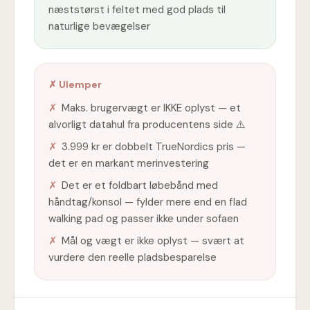
næststørst i feltet med god plads til
naturlige bevægelser
✗ Ulemper
✗
Maks. brugervægt er IKKE oplyst — et
alvorligt datahul fra producentens side ⚠️
✗
3.999 kr er dobbelt TrueNordics pris —
det er en markant merinvestering
✗
Det er et foldbart løbebånd med
håndtag/konsol — fylder mere end en flad
walking pad og passer ikke under sofaen
✗
Mål og vægt er ikke oplyst — svært at
vurdere den reelle pladsbesparelse