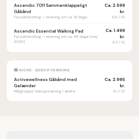
Ascendic 7011 Sammenklappeligt
Ca.
2.599
Gåbånd
kr.
Forudbestilling — levering om ca. 19 dage
6.6
/ 10
Ca.
1.499
Ascendic Essential Walking Pad
kr.
Forudbestilling — levering om ca. 48 dage (maj
2026)
6.3
/ 10
🏥 NICHE: GENOPTRÆNING
Activewellness Gåbånd med
Ca.
2.995
Gelænder
kr.
Målgruppe: Genoptræning / ældre
6.1
/ 10