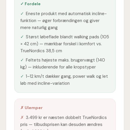
✓ Fordele
✓
Eneste produkt med automatisk incline-
funktion — øger forbrændingen og giver
mere naturlig gang
✓
Størst løbeflade blandt walking pads (105
× 42 cm) — mærkbar forskel i komfort vs.
TrueNordics 38,5 cm
✓
Feltets højeste maks. brugervægt (140
kg) — inkluderende for alle kropstyper
✓
1–12 km/t dækker gang, power walk og let
løb med incline-variation
✗ Ulemper
✗
3.499 kr er næsten dobbelt TrueNordics
pris — tilbudsprisen kan desuden ændres