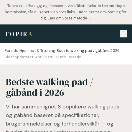
Topira er uafhængig og finansieret via affiliate-links. Vi kan modtage
kommission, når du køber via vores links – uden ekstra omkostning for
dig.
Læs om vores metode →
TOPIR
A
Forside
›
Hjemmet & Træning
›
Bedste walking pad / gåbånd 2026
Sidst opdateret:
April 2026
·
12
min læsetid
Bedste walking pad /
gåbånd i 2026
Vi har sammenlignet 8 populære walking pads
og gåbånd baseret på specifikationer,
brugeranmeldelser og forhandlervilkår — og