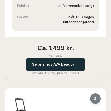
Foldbar
Ja (sammenklappelig)
Garanti
2 år + 90 dages
tilfredshedsgaranti
Ca.
1.499
kr.
vejl. pris
Se pris hos AVA Beauty →
Affiliate-link · Vejl. pris ca. 1.499 kr
2