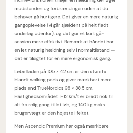
Incline-funktionen tilføjer en hældning der øger
modstanden og forbrændingen uden at du
behøver gå hurtigere. Det giver en mere naturlig
gangoplevelse (vi går sjældent på helt fladt
underlag udenfor), og det gør et kort gå-
session mere effektivt. Bemærk at båndet har
en let naturlig hældning selv i normaltilstand —
det er tilsigtet for en mere ergonomisk gang.
Løbefladen på 105 × 42 cm er den største
blandt walking pads og giver mærkbart mere
plads end TrueNordics 98 × 38,5 cm.
Hastighedsområdet 1–12 km/t er bredt nok til
alt fra rolig gang til let løb, og 140 kg maks.
brugervægt er den højeste i feltet.
Men Ascendic Premium har også mærkbare