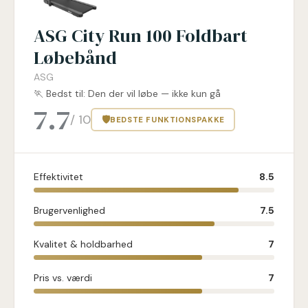
ASG City Run 100 Foldbart
Løbebånd
ASG
🏃 Bedst til: Den der vil løbe — ikke kun gå
7.7
/ 10
🛡
BEDSTE FUNKTIONSPAKKE
Effektivitet
8.5
Brugervenlighed
7.5
Kvalitet & holdbarhed
7
Pris vs. værdi
7