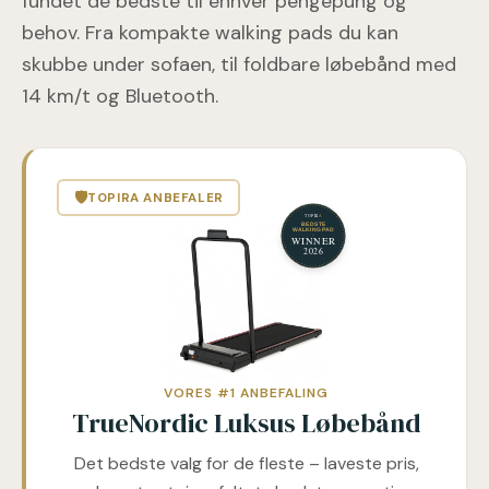
fundet de bedste til enhver pengepung og
behov. Fra kompakte walking pads du kan
skubbe under sofaen, til foldbare løbebånd med
14 km/t og Bluetooth.
🛡
TOPIRA ANBEFALER
VORES #1 ANBEFALING
TrueNordic Luksus Løbebånd
Det bedste valg for de fleste – laveste pris,