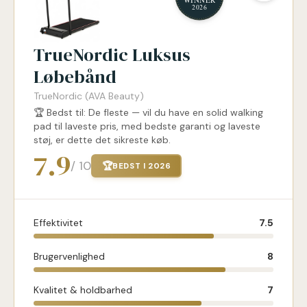
TrueNordic Luksus
Løbebånd
TrueNordic (AVA Beauty)
🏆 Bedst til: De fleste — vil du have en solid walking
pad til laveste pris, med bedste garanti og laveste
støj, er dette det sikreste køb.
7.9
/ 10
🏆
BEDST I 2026
Effektivitet
7.5
Brugervenlighed
8
Kvalitet & holdbarhed
7