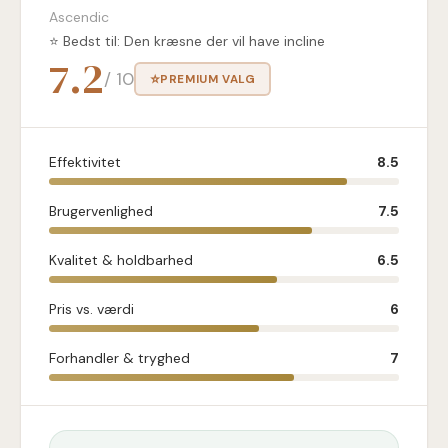
Ascendic
⭐ Bedst til: Den kræsne der vil have incline
7.2
/ 10
⭐
PREMIUM VALG
Effektivitet
8.5
Brugervenlighed
7.5
Kvalitet & holdbarhed
6.5
Pris vs. værdi
6
Forhandler & tryghed
7