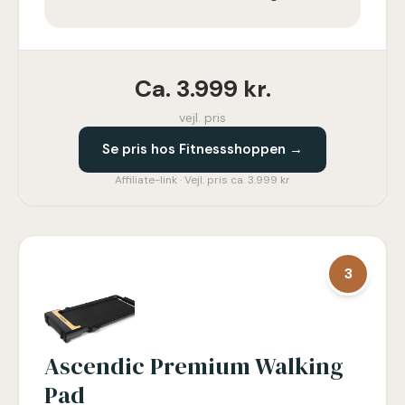
Ca.
3.999
kr.
vejl. pris
Se pris hos Fitnessshoppen →
Affiliate-link · Vejl. pris ca. 3.999 kr
3
Ascendic Premium Walking
Pad