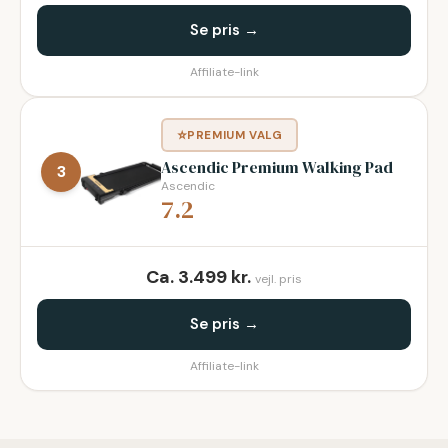
Se pris →
Affiliate-link
⭐
PREMIUM VALG
Ascendic Premium Walking Pad
3
Ascendic
7.2
Ca.
3.499
kr.
vejl. pris
Se pris →
Affiliate-link