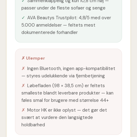
✓
Sammenklappelig og kun 10,8 cm høj —
passer under de fleste sofaer og senge
✓
AVA Beautys Trustpilot: 4,8/5 med over
5.000 anmeldelser — feltets mest
dokumenterede forhandler
✗ Ulemper
✗
Ingen Bluetooth, ingen app-kompatibilitet
— styres udelukkende via fjernbetjening
✗
Løbefladen (98 × 38,5 cm) er feltets
smalleste blandt leverbare produkter — kan
føles smal for brugere med størrelse 44+
✗
Motor HK er ikke oplyst — det gør det
svært at vurdere den langsigtede
holdbarhed