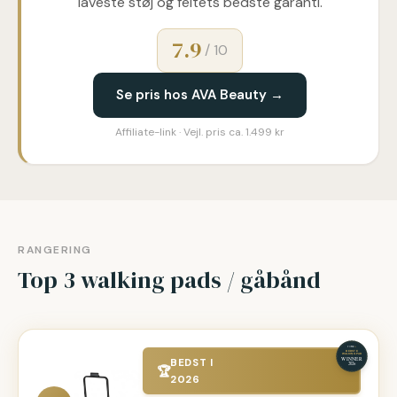
laveste støj og feltets bedste garanti.
7.9
/ 10
Se pris hos AVA Beauty →
Affiliate-link · Vejl. pris ca. 1.499 kr
RANGERING
Top 3 walking pads / gåbånd
BEDST I
🏆
2026