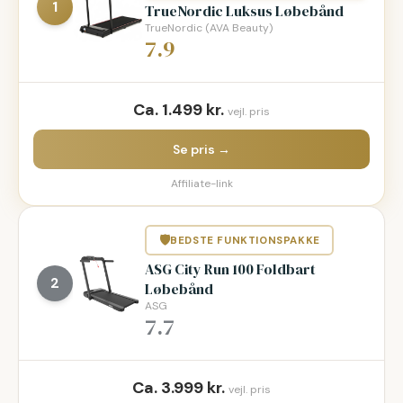
1
TrueNordic Luksus Løbebånd
TrueNordic (AVA Beauty)
7.9
Ca.
1.499
kr.
vejl. pris
Se pris →
Affiliate-link
🛡
BEDSTE FUNKTIONSPAKKE
ASG City Run 100 Foldbart
2
Løbebånd
ASG
7.7
Ca.
3.999
kr.
vejl. pris