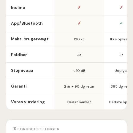
Incline
✗
✗
App/Bluetooth
✗
✓
Maks. brugervægt
120 kg
Ikke oplyst ⚠️
Foldbar
Ja
Ja
Støjniveau
< 10 dB
Uoplyst
Garanti
2 år + 90 dg retur
365 dg retur
Vores vurdering
Bedst samlet
Bedste spec
⏳ FORUDBESTILLINGER