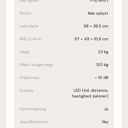
Hastighed
1–10 km/t
Motor
Ikke oplyst
Løbeflade
98 × 38,5 cm
Mål (L×B×H)
117 × 49 × 10,8 cm
Vægt
23 kg
Maks. brugervægt
120 kg
Støjniveau
< 10 dB
Display
LED (tid, distance,
hastighed, kalorier)
Fjernbetjening
Ja
App/Bluetooth
Nej