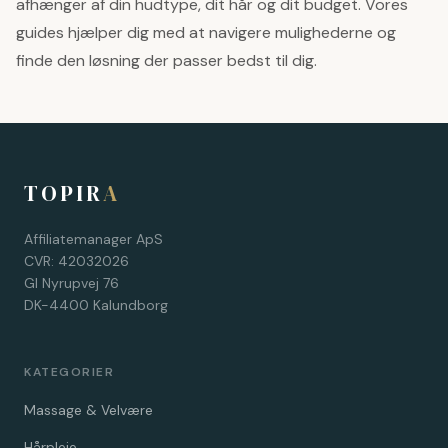
afhænger af din hudtype, dit hår og dit budget. Vores
guides hjælper dig med at navigere mulighederne og
finde den løsning der passer bedst til dig.
TOPIR
A
Affiliatemanager ApS
CVR: 42032026
Gl Nyrupvej 76
DK-4400 Kalundborg
KATEGORIER
Massage & Velvære
Hårpleje